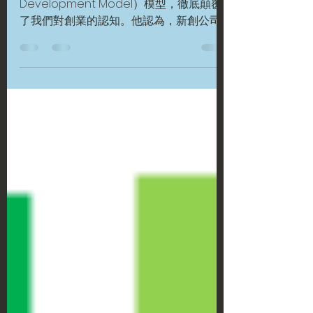
個真理：
布蘭克提出的「客戶開發」（Customer
Development Model）模型，徹底顛覆
了我們對創業的認知。他認為，新創公司
最關鍵的任務不是「執行」，而是「尋
找」。