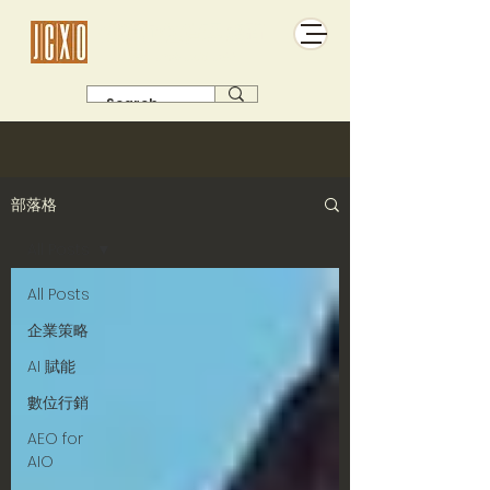
傑析極佳管理顧問
有主張 有故事 有名單 有得賣
部落格
All Posts
All Posts
企業策略
AI 賦能
數位行銷
AEO for
AIO