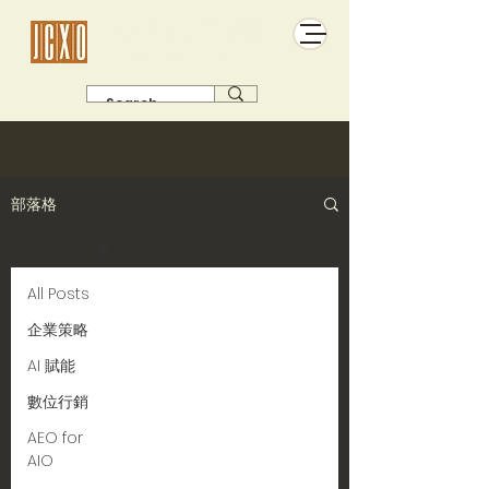
傑析極佳管理顧問
有主張 有故事 有名單 有得賣
部落格
All Posts
All Posts
企業策略
AI 賦能
數位行銷
AEO for
AIO