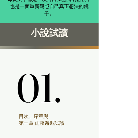
也是一面重新觀照自己真正想法的鏡
子。
小說試讀
01.
01.
目次、序章與
第一章 雨夜邂逅試讀