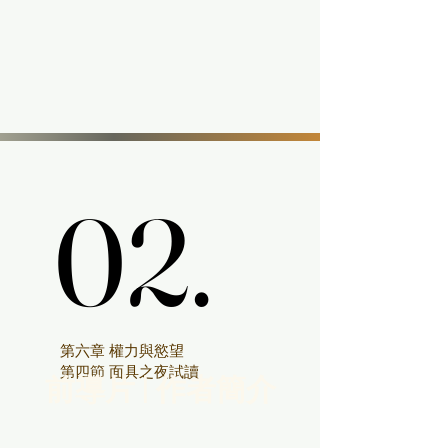
02.
02.
第六章 權力與慾望
第四節 面具之夜試讀
前導片 | 作者簡介