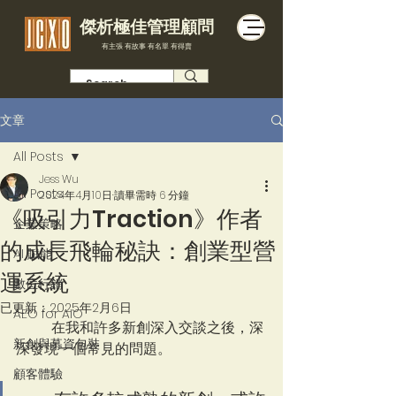
傑析極佳管理顧問
有主張 有故事 有名單 有得賣
文章
All Posts
Jess Wu
All Posts
2024年4月10日
讀畢需時 6 分鐘
《吸引力Traction》作者
企業策略
的成長飛輪秘訣：創業型營
AI 賦能
運系統
數位行銷
已更新：
2025年2月6日
AEO for AIO
	在我和許多新創深入交談之後，深
新創與募資包裝
深發現一個常見的問題。
顧客體驗