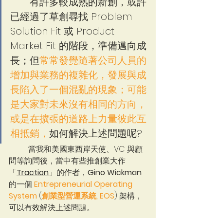
	有許多較成熟的新創，或許
已經過了草創尋找 Problem 
Solution Fit 或 Product 
Market Fit 的階段，準備邁向成
長；但
常常發覺隨著公司人員的
增加與業務的複雜化，發展與成
長陷入了一個混亂的現象；可能
是大家對未來沒有相同的方向，
或是在擴張的道路上力量彼此互
相抵銷，
如何解決上述問題呢?
	當我和美國東西岸天使、VC 與顧
問等詢問後，當中有些推創業大作
「
Traction
」的作者，
Gino Wickman 
的一個 
Entrepreneurial Operating 
System
 (
創業型營運系統, EOS
) 架構，
可以有效解決上述問題。