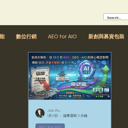
Home
服務項目
成功案例
關
賦能
數位行銷
AEO for AIO
新創與募資包裝
Jess Wu
1月16日
讀畢需時 5 分鐘
AEO for AIO