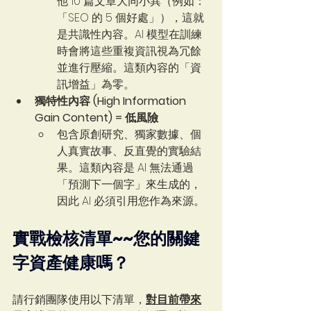
他 10 篇文章大同小異（例如：
「SEO 的 5 個好處」），這就
是共識性內容。AI 模型在訓練
時會將這些重複資訊視為冗餘
並進行壓縮。這類內容的「資
訊增益」為零。
獨特性內容 (High Information 
Gain Content) = 低風險
包含原創研究、獨家數據、個
人真實故事、反直覺的實驗結
果。這類內容是 AI 無法通過
「預測下一個字」來生成的，
因此 AI 必須引用您作為來源。
實戰檢核清單~~您的關鍵
字資產健康嗎？
請行銷團隊使用以下清單，
對目前帶來