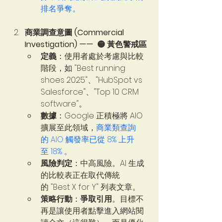
排名爭奪。
商業調查意圖 (Commercial 
Investigation) ——  🟡 黃色警戒區
定義
：使用者處於考慮與比較
階段，如 "Best running 
shoes 2025"、"HubSpot vs 
Salesforce"、"Top 10 CRM 
software"。
數據
：Google 正積極將 AIO 
擴展至此領域，
商業類查詢
的 AIO 觸發率已從 8% 上升
至 18% 。   
風險判定
：中高風險。AI 生成
的比較表正在取代傳統
的 "Best X for Y" 列表文章。
策略行動
：
爭取引用
。目標不
再是讓使用者點擊進入網站閱