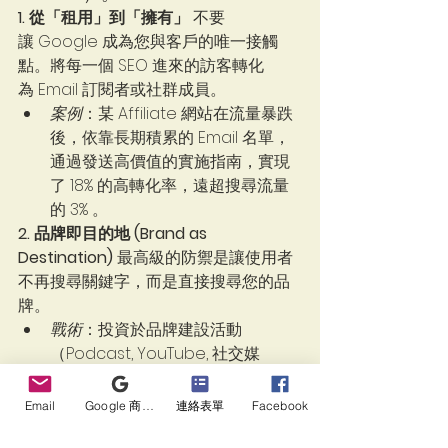
1. 從「租用」到「擁有」
 不要
讓 Google 成為您與客戶的唯一接觸
點。將每一個 SEO 進來的訪客轉化
為 Email 訂閱者或社群成員。
案例
：某 Affiliate 網站在流量暴跌
後，依靠長期積累的 Email 名單，
通過發送高價值的實施指南，實現
了 18% 的高轉化率，遠超搜尋流量
的 3% 。   
2. 品牌即目的地 (Brand as 
Destination)
 最高級的防禦是讓使用者
不再搜尋關鍵字，而是直接搜尋您的品
牌。
戰術
：投資於品牌建設活動
（Podcast, YouTube, 社交媒
體），提升「品牌導航搜尋量」。
當使用者搜尋 "HubSpot CRM" 而
Email
Google 商家檔案
連絡表單
Facebook
非 "Best CRM" 時，AI 就無法攔截流