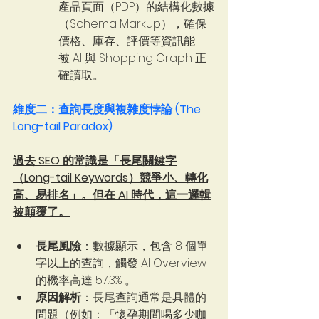
產品頁面（PDP）的結構化數據
（Schema Markup），確保
價格、庫存、評價等資訊能
被 AI 與 Shopping Graph 正
確讀取。
維度二：查詢長度與複雜度悖論 (The 
Long-tail Paradox)
過去 SEO 的常識是「長尾關鍵字
（Long-tail Keywords）競爭小、轉化
高、易排名」。但在 AI 時代，這一邏輯
被顛覆了。
長尾風險
：數據顯示，包含 8 個單
字以上的查詢，觸發 AI Overview 
的機率高達 57.3% 。   
原因解析
：長尾查詢通常是具體的
問題（例如：「懷孕期間喝多少咖