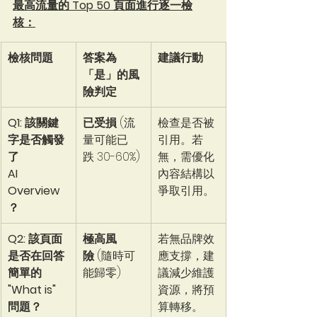
最高流量的 Top 50 頁面進行逐一檢
核：
檢核問題
答案為
建議行動
「是」的風
險判定
Q1: 該關鍵
已受損
 (流
檢查是否被
字是否觸發
量可能已
引用。若
了 
跌 30-60%)
無，需優化
AI 
內容結構以
Overview
爭取引用。
？
Q2: 該頁面
極高風
若無品牌效
是否在回答
險
 (隨時可
應支撐，建
簡單的 
能歸零)
議減少維護
"What is" 
資源，將預
問題？
算轉移。