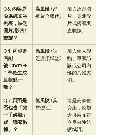
Q3: 內容是
高風險
 (易
加入原創圖
否為純文字
被聚合取代)
片、實測影
列表，缺乏
片或獨家調
圖片/影片/
查數據。
數據？
Q4: 內容是
高風險
 (缺
加入個人觀
否能
乏資訊增益)
點、專家訪
被 ChatGP
談或公司內
T 準確生成
部的具體案
且觀點一
例。
致？
Q5: 頁面是
低風險
 (具
這是高價值
否包含「第
防禦性)
資產，應加
一手經驗」
大推廣並建
或「獨家數
立反向連結
據」？
護城河。