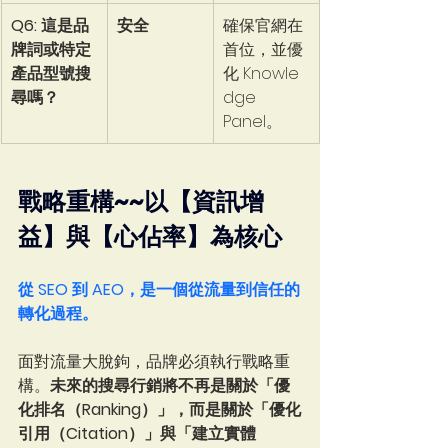
Q6: 這是品
安全
確保官網在
牌詞或特定
首位，並優
產品型號搜
化 Knowle
尋嗎？
dge 
Panel。
戰略重構~~以【資訊增
益】與【心佔率】為核心
從 SEO 到 AEO，是一個從流量到信任的
轉化過程。
面對流量大脫鉤，品牌必須執行戰略重
構。
未來的搜尋行銷將不再是關於「優
化排名（Ranking）」，而是關於「優化
引用（Citation）」與「建立實體