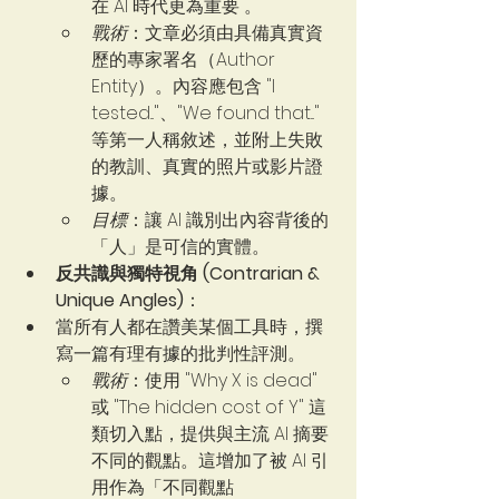
在 AI 時代更為重要 。   
戰術
：文章必須由具備真實資
歷的專家署名（Author 
Entity）。內容應包含 "I 
tested..."、"We found that..." 
等第一人稱敘述，並附上失敗
的教訓、真實的照片或影片證
據。
目標
：讓 AI 識別出內容背後的
「人」是可信的實體。
反共識與獨特視角 (Contrarian & 
Unique Angles)
：
當所有人都在讚美某個工具時，撰
寫一篇有理有據的批判性評測。
戰術
：使用 "Why X is dead" 
或 "The hidden cost of Y" 這
類切入點，提供與主流 AI 摘要
不同的觀點。這增加了被 AI 引
用作為「不同觀點