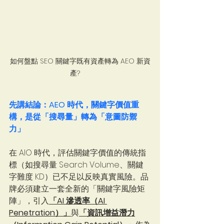
如何盤點 SEO 關鍵字既有資產轉為 AEO 新資
產?	
先講結論：AEO 時代，
關鍵字價值重
構，是從「搜尋量」轉為「意圖防禦
力」
在 AIO 時代，評估關鍵字價值的傳統指
標（如搜尋量 Search Volume、關鍵
字難度 KD）已不足以反映真實風險。品
牌必須建立一套全新的「關鍵字風險矩
陣」，引入
「AI 滲透率（AI 
Penetration）」
與
「資訊增益潛力