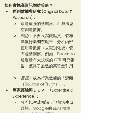
如何實施高資訊增益策略？
原創數據與研究 (Original Data & 
Research)
：
這是最強的護城河。AI 無法憑
空創造數據。
戰術
：不要只寫觀點文。發布
年度行業調查報告、分析內部
使用者數據（去識別化後）發
布趨勢洞察。例如，Backlinko 
通過發布大規模的 CTR 研究報
告，獲得了無數的高質量引用 
。   
目標
：成為行業數據的「源頭
（Source of Truth）」。
專家經驗與 E-E-A-T (Expertise & 
Experience)
：
AI 可以生成知識，但無法生成
經驗。Google的 EEAT 標準