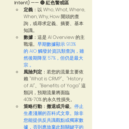
Intent) —— 🔴 紅色警戒區 
定義
：以 Who, What, Where, 
When, Why, How 開頭的查
詢，或尋求定義、摘要、基本
知識。
數據
：這是 AI Overview 的主
戰場。
早期數據顯示 91.3% 
的 AIO 觸發於資訊類查詢，雖
然後期降至 57%，但仍是最大
宗 。   
風險判定
：若您的流量主要依
賴 "What is CRM?"、"History 
of AI"、"Benefits of Yoga" 這
類詞，預期流量將面臨 
40%-70% 的永久性損失。
策略行動
：
撤退或升級
。
停止
生產淺層的百科式文章。除非
您能提供反共識觀點或獨家數
據，否則應放棄此類關鍵字的