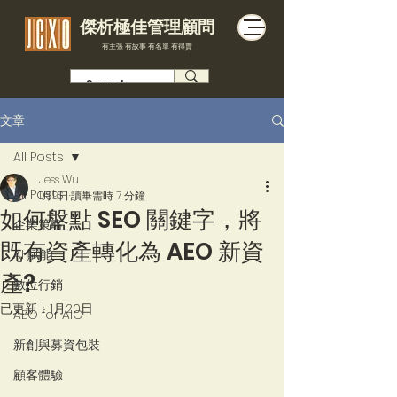
傑析極佳管理顧問
有主張 有故事 有名單 有得賣
文章
All Posts
Jess Wu
All Posts
1月9日
讀畢需時 7 分鐘
如何盤點 SEO 關鍵字，將
企業策略
既有資產轉化為 AEO 新資
AI 賦能
產?
數位行銷
已更新：
1月20日
AEO for AIO
新創與募資包裝
顧客體驗