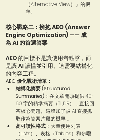
（Alternative View）」的機
率。
核心戰略二：擁抱 AEO (Answer 
Engine Optimization) —— 成
為 AI 的首選答案
AEO 的目標不是讓使用者點擊，而
是讓 AI 讀懂並引用。這需要結構化
的內容工程。
AEO 優化戰術清單：
結構化摘要 (Structured 
Summaries)
：在文章開頭提供 40-
60 字的精準摘要（TL;DR），直接回
答核心問題。這增加了被 AI 直接抓
取作為答案片段的機率 。   
高可讀性格式
：大量使用列表
（Lists）、表格（Tables）和步驟