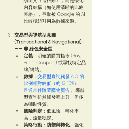
讀全文（這很難），而是優化
內容結構（如使用清晰的比較
表格），爭取被 Google 的 AI 
比較模組引用為數據來源。
交易型與導航型意圖 
(Transactional & Navigational) 
—— 🟢 綠色安全區 
定義
：明確的購買指令 (Buy, 
Price, Coupon) 或尋找特定品
牌/網站。
數據
：
交易型查詢觸發 AIO 的
比例相對較低（約 13-15%），
且通常伴隨著購物廣告 。
導航
型查詢雖然觸發率上升，但多
為輔助性質。   
風險判定
：低風險。轉化率
高，流量穩定。
策略行動
：
防禦與轉化
。強化